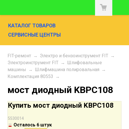
КАТАЛОГ ТОВАРОВ
СЕРВИСНЫЕ ЦЕНТРЫ
FIT-ремонт
→
Электро и бензоинструмент FIT
→
Электроинструмент FIT
→
Шлифовальные
машины
→
Шлифмашина полировальная
→
Комплектация 80553
→
мост диодный KBPC108
Купить мост диодный KBPC108
5530014
Осталось 6 штук