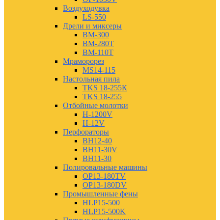
Воздуходувка
LS-550
Дрели и миксеры
BM-300
BM-280T
BM-110T
Мраморорез
MS14-115
Настольная пила
TKS 18-255К
TKS 18-255
Отбойные молотки
H-1200V
H-12V
Перфораторы
BH12-40
BH11-30V
BH11-30
Полировальные машины
OP13-180TV
OP13-180DV
Промышленные фены
HLP15-500
HLP15-500K