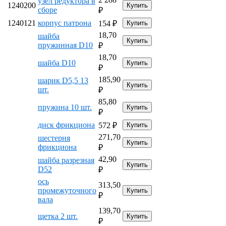
узел редуктора в
1240200
сборе
₽
1240121
корпус патрона
154
₽
18,70
шайба
пружинная D10
₽
18,70
шайба D10
₽
185,90
шарик D5,5 13
шт.
₽
85,80
пружина 10 шт.
₽
диск фрикциона
572
₽
271,70
шестерня
фрикциона
₽
42,90
шайба разрезная
D52
₽
ось
313,50
промежуточного
₽
вала
139,70
щетка 2 шт.
₽