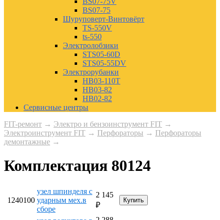
BS07-75V
BS07-75
Шуруповерт-Винтовёрт
TS-550V
ts-550
Электролобзики
STS05-60D
STS05-55DV
Электрорубанки
HB03-110T
HB03-82
HB02-82
Сервисные центры
FIT-ремонт
→
Электро и бензоинструмент FIT
→
Электроинструмент FIT
→
Перфораторы
→
Перфораторы
демонтажные
→
Комплектация 80124
узел шпинделя с
2 145
1240100
ударным мех.в
₽
сборе
2 288