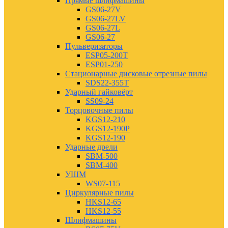
Прямые шлифмашины
GS06-27V
GS06-27LV
GS06-27L
GS06-27
Пульверизаторы
ESP05-200T
ESP01-250
Стационарные дисковые отрезные пилы
SDS22-355T
Ударный гайковёрт
SS09-24
Торцовочные пилы
KGS12-210
KGS12-190P
KGS12-190
Ударные дрели
SBM-500
SBM-400
УШМ
WS07-115
Циркулярные пилы
HKS12-65
HKS12-55
Шлифмашины