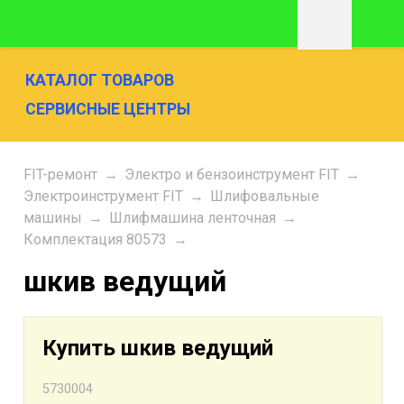
КАТАЛОГ ТОВАРОВ
СЕРВИСНЫЕ ЦЕНТРЫ
FIT-ремонт
→
Электро и бензоинструмент FIT
→
Электроинструмент FIT
→
Шлифовальные
машины
→
Шлифмашина ленточная
→
Комплектация 80573
→
шкив ведущий
Купить шкив ведущий
5730004