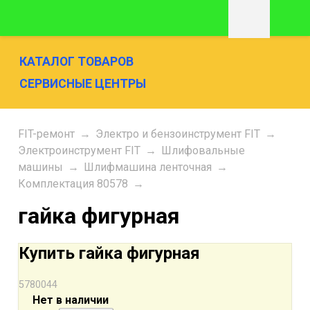
КАТАЛОГ ТОВАРОВ
СЕРВИСНЫЕ ЦЕНТРЫ
FIT-ремонт
→
Электро и бензоинструмент FIT
→
Электроинструмент FIT
→
Шлифовальные
машины
→
Шлифмашина ленточная
→
Комплектация 80578
→
гайка фигурная
Купить гайка фигурная
5780044
Нет в наличии